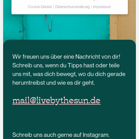
Cookie-Details
Datenschutzerklärung
Impressum
Datenschutzeinstellungen
Hier finden Sie eine Übersicht über alle
verwendeten Cookies. Sie können Ihre Einwilligung
zu ganzen Kategorien geben oder sich weitere
Informationen anzeigen lassen und so nur
bestimmte Cookies auswählen.
Wir freuen uns über eine Nachricht von dir!
Schreib uns, wenn du Tipps hast oder teile
Alle akzeptieren
Speichern
uns mit, was dich bewegt, wo du dich gerade
herumtreibst und wie es dir geht.
Ablehnen
mail@livebythesun.de
Zurück
Essenziell (2)
Essenzielle Cookies ermöglichen grundlegende
Funktionen und sind für die einwandfreie Funktion der
Schreib uns auch gerne auf Instagram.
Website erforderlich.