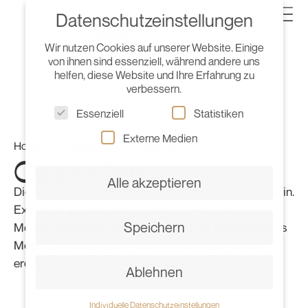
Datenschutzeinstellungen
Wir nutzen Cookies auf unserer Website. Einige
von ihnen sind essenziell, während andere uns
helfen, diese Website und Ihre Erfahrung zu
verbessern.
Essenziell
Statistiken
Externe Medien
Home
•
Reiselust
•
Ozeanien
Ozeanien
Alle akzeptieren
Die Inselwelt des Pazifiks könnte nicht spannender sein.
Exotische Traumwelten prallen auf westliche
Speichern
Megametropolen. Grüne Natur trifft auf türkisfarbenes
Meer. Eine spannende Welt, die sich Down Under
eröffnet – weit, weit weg von der Heimat.
Ablehnen
Individuelle Datenschutzeinstellungen