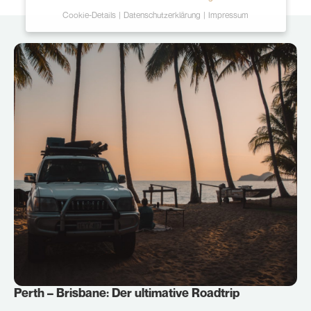
Cookie-Details
Datenschutzerklärung
Impressum
Datenschutzeinstellungen
Hier finden Sie eine Übersicht über alle
verwendeten Cookies. Sie können Ihre Einwilligung
zu ganzen Kategorien geben oder sich weitere
Informationen anzeigen lassen und so nur
bestimmte Cookies auswählen.
Alle akzeptieren
Speichern
Ablehnen
Zurück
Essenziell (2)
Essenzielle Cookies ermöglichen grundlegende
Perth – Brisbane: Der ultimative Roadtrip
Funktionen und sind für die einwandfreie Funktion der
Website erforderlich.