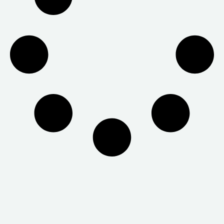
Cookie-Informationen anzeigen
Statistiken (1)
Statistik Cookies erfassen Informationen anonym. Diese
Informationen helfen uns zu verstehen, wie unsere
Besucher unsere Website nutzen.
Cookie-Informationen anzeigen
Externe Medien (1)
Inhalte von Videoplattformen und Social-Media-
Plattformen werden standardmäßig blockiert. Wenn
Cookies von externen Medien akzeptiert werden, bedarf
der Zugriff auf diese Inhalte keiner manuellen
Einwilligung mehr.
Cookie-Informationen anzeigen
Datenschutzerklärung
Impressum