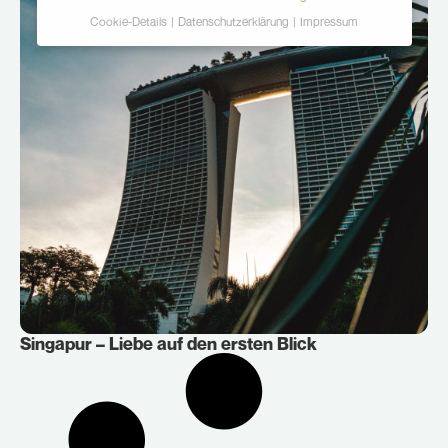
Cookie-Details
Datenschutzerklärung
Impressum
Datenschutzeinstellungen
Hier finden Sie eine Übersicht über alle
verwendeten Cookies. Sie können Ihre Einwilligung
zu ganzen Kategorien geben oder sich weitere
Informationen anzeigen lassen und so nur
bestimmte Cookies auswählen.
Alle akzeptieren
Speichern
Ablehnen
Zurück
Singapur – Liebe auf den ersten Blick
Essenziell (2)
Essenzielle Cookies ermöglichen grundlegende
Funktionen und sind für die einwandfreie Funktion der
Website erforderlich.