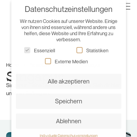
Datenschutzeinstellungen
Wir nutzen Cookies auf unserer Website. Einige
von ihnen sind essenziell, während andere uns
helfen, diese Website und Ihre Erfahrung zu
verbessern.
Essenziell
Statistiken
Externe Medien
Home
•
Reiselust
•
Asien
•
Singapur
Singapur
Alle akzeptieren
Singapur – eine Stadt der Superlative. Sieh dir hier
unseren Beitrag an.
Speichern
Ablehnen
Individuelle Datenschutzeinstellungen