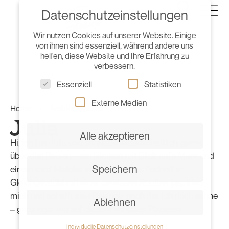
Datenschutzeinstellungen
Wir nutzen Cookies auf unserer Website. Einige
von ihnen sind essenziell, während andere uns
helfen, diese Website und Ihre Erfahrung zu
verbessern.
Essenziell
Statistiken
Externe Medien
Home
•
Archive für Julia
Julia
Alle akzeptieren
Hi, ich bin Julia und schreibe leidenschaftlich gerne
über das Reisen – am liebsten mit Blick auf’s Meer und
Speichern
einem Iced Matcha in meiner Hand. Freiheit im
Gleichgewicht mit einer gewissen Routine inspiriert
mich und schafft eine Balance, nach der ich mich sehne
Ablehnen
– ganz egal, wo auf diesem schönen Planeten
Individuelle Datenschutzeinstellungen