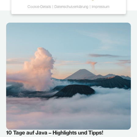
Cookie-Details
Datenschutzerklärung
Impressum
Datenschutzeinstellungen
Hier finden Sie eine Übersicht über alle
verwendeten Cookies. Sie können Ihre Einwilligung
zu ganzen Kategorien geben oder sich weitere
Informationen anzeigen lassen und so nur
bestimmte Cookies auswählen.
Alle akzeptieren
Speichern
Ablehnen
Zurück
Essenziell (2)
Essenzielle Cookies ermöglichen grundlegende
Funktionen und sind für die einwandfreie Funktion der
10 Tage auf Java – Highlights und Tipps!
Website erforderlich.