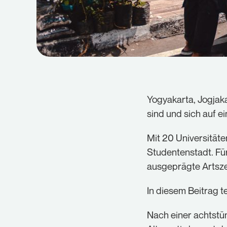
Yogyakarta, Jogjaka
sind und sich auf e
Mit 20 Universität
Studentenstadt. Fü
ausgeprägte Artsze
In diesem Beitrag te
Nach einer achtstü