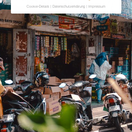
Cookie-Details
Datenschutzerklärung
Impressum
Datenschutzeinstellungen
Hier finden Sie eine Übersicht über alle
verwendeten Cookies. Sie können Ihre Einwilligung
zu ganzen Kategorien geben oder sich weitere
Informationen anzeigen lassen und so nur
bestimmte Cookies auswählen.
Alle akzeptieren
Zurück
Speichern
Ablehnen
Essenziell (2)
Essenzielle Cookies ermöglichen grundlegende
Funktionen und sind für die einwandfreie Funktion der
Website erforderlich.
Cookie-Informationen anzeigen