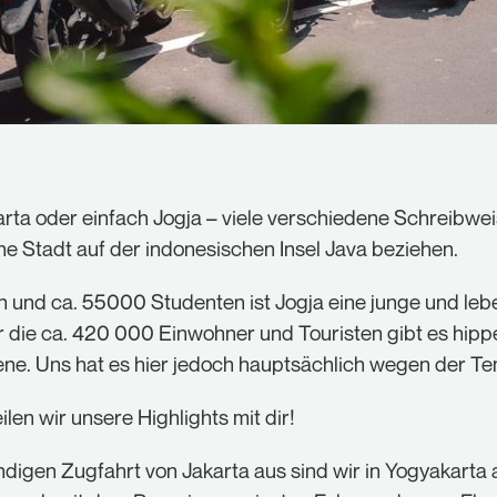
Statistiken (1)
Statistik Cookies erfassen Informationen anonym. Diese
Informationen helfen uns zu verstehen, wie unsere
Besucher unsere Website nutzen.
Cookie-Informationen anzeigen
Externe Medien (1)
rta oder einfach Jogja – viele verschiedene Schreibweise
ine Stadt auf der indonesischen Insel Java beziehen.
Inhalte von Videoplattformen und Social-Media-
Plattformen werden standardmäßig blockiert. Wenn
Cookies von externen Medien akzeptiert werden, bedarf
en und ca. 55000 Studenten ist Jogja eine junge und le
der Zugriff auf diese Inhalte keiner manuellen
Einwilligung mehr.
r die ca. 420 000 Einwohner und Touristen gibt es hipp
Cookie-Informationen anzeigen
ne. Uns hat es hier jedoch hauptsächlich wegen der T
Datenschutzerklärung
Impressum
ilen wir unsere Highlights mit dir!
ndigen Zugfahrt von Jakarta aus sind wir in Yogyakart