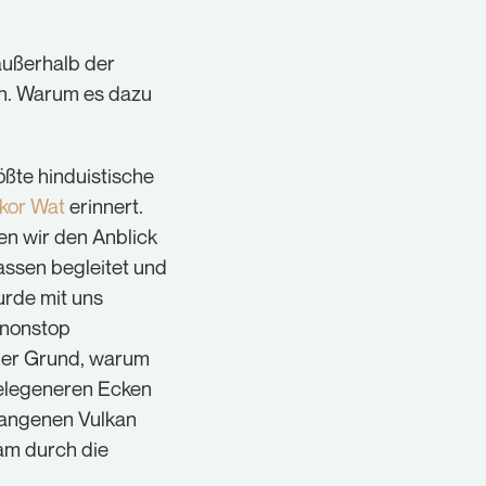
außerhalb der
en. Warum es dazu
ößte hinduistische
kor Wat
erinnert.
en wir den Anblick
assen begleitet und
urde mit uns
 nonstop
 der Grund, warum
elegeneren Ecken
hangenen Vulkan
sam durch die