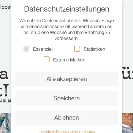
ipps
Gedanken
Über Uns
Datenschutzeinstellungen
Wir nutzen Cookies auf unserer Website. Einige
von ihnen sind essenziell, während andere uns
helfen, diese Website und Ihre Erfahrung zu
verbessern.
Essenziell
Statistiken
Externe Medien
 – Highlights fü
Alle akzeptieren
t!
Speichern
•
JULIA
Ablehnen
Individuelle Datenschutzeinstellungen