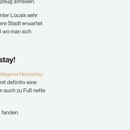
gzeug anreisen.
unter Locals sehr
ere Stadt erwartet
l wo man sich
stay!
gelegene Homestay
it definitiv eine
n auch zu Fuß nette
l fanden.