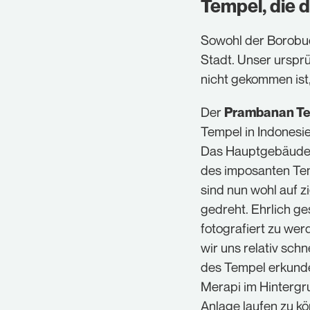
Tempel, die 
Sowohl der Borobud
Stadt. Unser urspr
nicht gekommen ist,
Der
Prambanan T
Tempel in Indonesie
Das Hauptgebäude i
des imposanten Temp
sind nun wohl auf z
gedreht. Ehrlich g
fotografiert zu wer
wir uns relativ sc
des Tempel erkunde
Merapi im Hintergru
Anlage laufen zu k