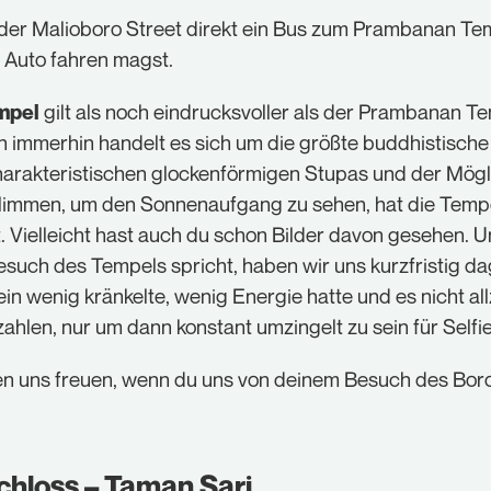
der Malioboro Street direkt ein Bus zum Prambanan Temp
 Auto fahren magst.
gilt als noch eindrucksvoller als der Prambanan Te
mpel
n immerhin handelt es sich um die größte buddhistisch
harakteristischen glockenförmigen Stupas und der Mögli
limmen, um den Sonnenaufgang zu sehen, hat die Temp
. Vielleicht hast auch du schon Bilder davon gesehen. U
esuch des Tempels spricht, haben wir uns kurzfristig d
in wenig kränkelte, wenig Energie hatte und es nicht al
ahlen, nur um dann konstant umzingelt zu sein für Selfi
en uns freuen, wenn du uns von deinem Besuch des Bo
hloss – Taman Sari