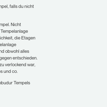
el, falls du nicht
mpel. Nicht
e Tempelanlage
chkeit, die Etagen
elanlage
nd obwohl alles
agegen entschieden.
lzu verlockend war,
es und co.
robudur Tempels