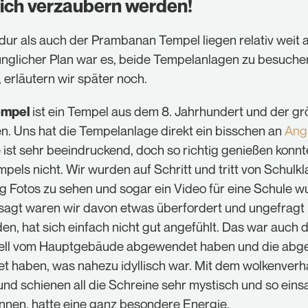
dich verzaubern werden!
ur als auch der Prambanan Tempel liegen relativ weit 
ünglicher Plan war es, beide Tempelanlagen zu besuch
 erläutern wir später noch.
ist ein Tempel aus dem 8. Jahrhundert und der gr
empel
n. Uns hat die Tempelanlage direkt ein bisschen an
Ang
st sehr beeindruckend, doch so richtig genießen konnt
els nicht. Wir wurden auf Schritt und tritt von Schulkl
ig Fotos zu sehen und sogar ein Video für eine Schule w
esagt waren wir davon etwas überfordert und ungefragt
den, hat sich einfach nicht gut angefühlt. Das war auch
hnell vom Hauptgebäude abgewendet haben und die abg
t haben, was nahezu idyllisch war. Mit dem wolkenver
nd schienen all die Schreine sehr mystisch und so ein
önnen, hatte eine ganz besondere Energie.