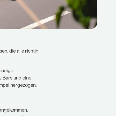
n, die alle richtig
bendige
e Bars und eine
empel hergezogen.
a angekommen.