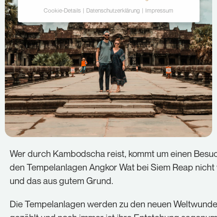
Cookie-Details
Datenschutzerklärung
Impressum
Datenschutzeinstellungen
Hier finden Sie eine Übersicht über alle
verwendeten Cookies. Sie können Ihre Einwilligung
zu ganzen Kategorien geben oder sich weitere
Informationen anzeigen lassen und so nur
bestimmte Cookies auswählen.
Alle akzeptieren
Speichern
Ablehnen
Wer durch Kambodscha reist, kommt um einen Besu
Zurück
den Tempelanlagen Angkor Wat bei Siem Reap nicht 
Essenziell (2)
und das aus gutem Grund.
Essenzielle Cookies ermöglichen grundlegende
Die Tempelanlagen werden zu den neuen Weltwunde
Funktionen und sind für die einwandfreie Funktion der
Website erforderlich.