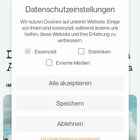
Datenschutzeinstellungen
Wir nutzen Cookies auf unserer Website. Einige
von ihnen sind essenziell, während andere uns
helfen, diese Website und Ihre Erfahrung zu
verbessern.
Die Tempelanlagen von
Essenziell
Statistiken
Angkor in Kambodscha
Externe Medien
Alle akzeptieren
IMPRESSIONEN
,
KAMBODSCHA
•
MÄRZ 2, 2020
•
JULIA
Speichern
Ablehnen
Individuelle Datenschutzeinstellungen