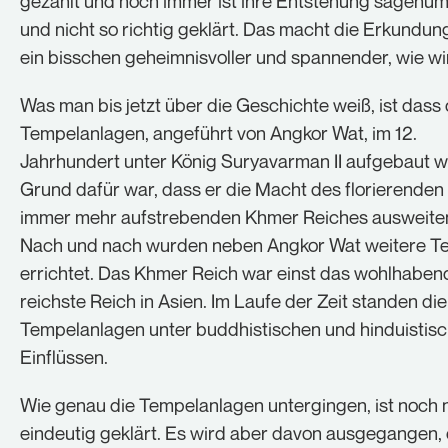
gezählt und noch immer ist ihre Entstehung sagen
Cookie-Informationen anzeigen
und nicht so richtig geklärt. Das macht die Erkundun
ein bisschen geheimnisvoller und spannender, wie wi
Statistiken (1)
Was man bis jetzt über die Geschichte weiß, ist dass 
Statistik Cookies erfassen Informationen anonym. Diese
Informationen helfen uns zu verstehen, wie unsere
Tempelanlagen, angeführt von Angkor Wat, im 12.
Besucher unsere Website nutzen.
Jahrhundert unter König Suryavarman II aufgebaut 
Cookie-Informationen anzeigen
Grund dafür war, dass er die Macht des florierenden
Externe Medien (1)
immer mehr aufstrebenden Khmer Reiches ausweiten
Nach und nach wurden neben Angkor Wat weitere T
Inhalte von Videoplattformen und Social-Media-
Plattformen werden standardmäßig blockiert. Wenn
errichtet. Das Khmer Reich war einst das wohlhaben
Cookies von externen Medien akzeptiert werden, bedarf
reichste Reich in Asien. Im Laufe der Zeit standen die
der Zugriff auf diese Inhalte keiner manuellen
Einwilligung mehr.
Tempelanlagen unter buddhistischen und hinduistis
Cookie-Informationen anzeigen
Einflüssen.
Datenschutzerklärung
Impressum
Wie genau die Tempelanlagen untergingen, ist noch 
eindeutig geklärt. Es wird aber davon ausgegangen, 