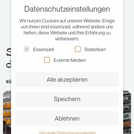
Datenschutzeinstellungen
Wir nutzen Cookies auf unserer Website. Einige
von ihnen sind essenziell, während andere uns
helfen, diese Website und Ihre Erfahrung zu
verbessern.
Seoul – Highlights für
Essenziell
Statistiken
deinen Aufenthalt!
Externe Medien
Alle akzeptieren
SÜDKOREA
•
MAI 29, 2023
•
JULIA
Speichern
Ablehnen
Individuelle Datenschutzeinstellungen