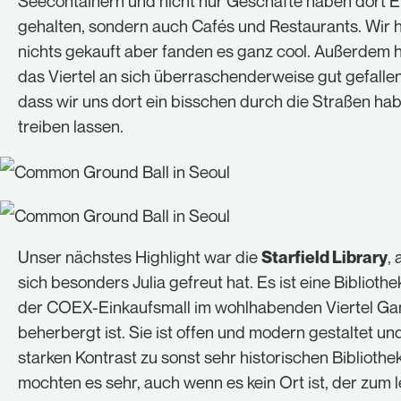
Seecontainern und nicht nur Geschäfte haben dort 
gehalten, sondern auch Cafés und Restaurants. Wir
nichts gekauft aber fanden es ganz cool. Außerdem 
das Viertel an sich überraschenderweise gut gefallen
dass wir uns dort ein bisschen durch die Straßen ha
treiben lassen.
Unser nächstes Highlight war die
, 
Starfield Library
sich besonders Julia gefreut hat. Es ist eine Bibliothek
der COEX-Einkaufsmall im wohlhabenden Viertel G
beherbergt ist. Sie ist offen und modern gestaltet un
starken Kontrast zu sonst sehr historischen Bibliothe
mochten es sehr, auch wenn es kein Ort ist, der zum 