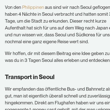
Cookie-Informationen anzeigen
Von den
Philippinen
aus sind wir nach Seoul geflogen
haben 4 Nächte in Seoul verbracht und hatten somit 3
Statistiken (1)
Tage, um die Stadt zu erkunden. Dieser recht kurze
Statistik Cookies erfassen Informationen anonym. Diese
Aufenthalt hat sich für uns auf dem Weg nach Japan
Informationen helfen uns zu verstehen, wie unsere
Besucher unsere Website nutzen.
und nun wissen wir, dass Seoul und Südkorea für uns 
nochmal eine ganz eigene Reise wert sind.
Cookie-Informationen anzeigen
Externe Medien (1)
Wir hoffen, dir mit diesem Beitrag eine Idee geben zu
was du in 3 Tagen Seoul alles erleben und entdecken
Inhalte von Videoplattformen und Social-Media-
Plattformen werden standardmäßig blockiert. Wenn
Cookies von externen Medien akzeptiert werden, bedarf
der Zugriff auf diese Inhalte keiner manuellen
Transport in Seoul
Einwilligung mehr.
Cookie-Informationen anzeigen
Wir empfanden das öffentliche Bus- und Bahnnetz al
Datenschutzerklärung
Impressum
gut, man ist eigentlich überall schnell und zuverlässig
hingekommen. Direkt am Flughafen haben wir uns ei
sogenannte t-money card geholt, mit der man unkomp