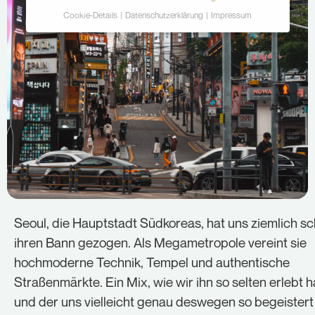
Cookie-Details
Datenschutzerklärung
Impressum
Datenschutzeinstellungen
Hier finden Sie eine Übersicht über alle
verwendeten Cookies. Sie können Ihre Einwilligung
zu ganzen Kategorien geben oder sich weitere
Informationen anzeigen lassen und so nur
bestimmte Cookies auswählen.
Alle akzeptieren
Speichern
Ablehnen
Seoul, die Hauptstadt Südkoreas, hat uns ziemlich sch
Zurück
ihren Bann gezogen. Als Megametropole vereint sie
Essenziell (2)
hochmoderne Technik, Tempel und authentische
Straßenmärkte. Ein Mix, wie wir ihn so selten erlebt 
Essenzielle Cookies ermöglichen grundlegende
Funktionen und sind für die einwandfreie Funktion der
und der uns vielleicht genau deswegen so begeistert 
Website erforderlich.