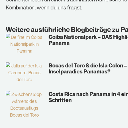
Kombination, wenn du uns fragst.
Weitere ausführliche Blogbeiträge zu
P
Coiba Nationalpark – DAS Highli
Panama
Bocas del Toro & die Isla Colon –
Inselparadies Panamas?
Costa Rica nach Panama in 4 ei
Schritten