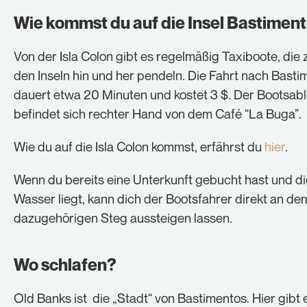
Cookie-Informationen anzeigen
Wie kommst du auf die Insel Bastimen
Statistiken (1)
Von der Isla Colon gibt es regelmäßig Taxiboote, die
Statistik Cookies erfassen Informationen anonym. Diese
den Inseln hin und her pendeln. Die Fahrt nach Basti
Informationen helfen uns zu verstehen, wie unsere
dauert etwa 20 Minuten und kostet 3 $. Der Bootsab
Besucher unsere Website nutzen.
befindet sich rechter Hand von dem Café “La Buga”.
Cookie-Informationen anzeigen
Wie du auf die Isla Colon kommst, erfährst du
Externe Medien (1)
hier
.
Inhalte von Videoplattformen und Social-Media-
Wenn du bereits eine Unterkunft gebucht hast und d
Plattformen werden standardmäßig blockiert. Wenn
Cookies von externen Medien akzeptiert werden, bedarf
Wasser liegt, kann dich der Bootsfahrer direkt an de
der Zugriff auf diese Inhalte keiner manuellen
dazugehörigen Steg aussteigen lassen.
Einwilligung mehr.
Cookie-Informationen anzeigen
Wo schlafen?
Datenschutzerklärung
Impressum
Old Banks ist die „Stadt“ von Bastimentos. Hier gibt