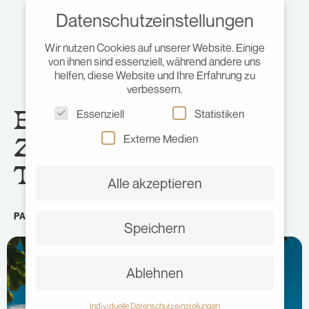
Datenschutzeinstellungen
Wir nutzen Cookies auf unserer Website. Einige
von ihnen sind essenziell, während andere uns
helfen, diese Website und Ihre Erfahrung zu
verbessern.
Bastimentos & Cayo
Essenziell
Statistiken
Zapatilla – Bocas del
Externe Medien
Toro’s Highlights!
Alle akzeptieren
PANAMA
•
JULI 7, 2018
•
JULIA
Speichern
Ablehnen
Individuelle Datenschutzeinstellungen