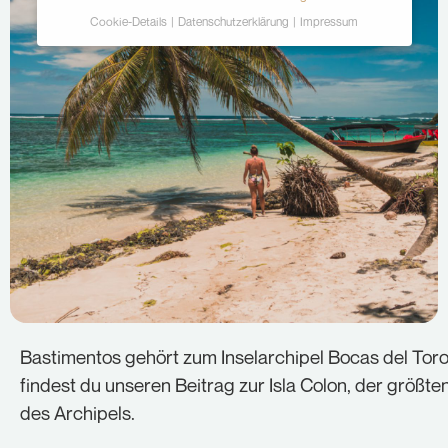
Cookie-Details
Datenschutzerklärung
Impressum
Datenschutzeinstellungen
Hier finden Sie eine Übersicht über alle
verwendeten Cookies. Sie können Ihre Einwilligung
zu ganzen Kategorien geben oder sich weitere
Informationen anzeigen lassen und so nur
bestimmte Cookies auswählen.
Alle akzeptieren
Speichern
Ablehnen
Zurück
Bastimentos gehört zum Inselarchipel Bocas del Toro
Essenziell (2)
findest du unseren Beitrag zur Isla Colon, der größten
Essenzielle Cookies ermöglichen grundlegende
des Archipels.
Funktionen und sind für die einwandfreie Funktion der
Website erforderlich.