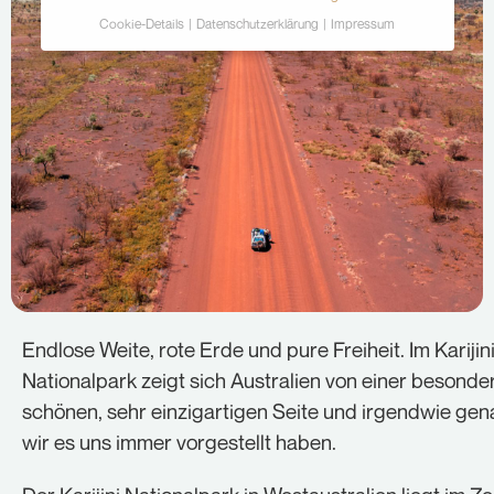
Cookie-Details
Datenschutzerklärung
Impressum
Datenschutzeinstellungen
Hier finden Sie eine Übersicht über alle
verwendeten Cookies. Sie können Ihre Einwilligung
zu ganzen Kategorien geben oder sich weitere
Informationen anzeigen lassen und so nur
bestimmte Cookies auswählen.
Alle akzeptieren
Speichern
Ablehnen
Endlose Weite, rote Erde und pure Freiheit. Im Karijin
Zurück
Nationalpark zeigt sich Australien von einer besonde
Essenziell (2)
schönen, sehr einzigartigen Seite und irgendwie gen
wir es uns immer vorgestellt haben.
Essenzielle Cookies ermöglichen grundlegende
Funktionen und sind für die einwandfreie Funktion der
Website erforderlich.