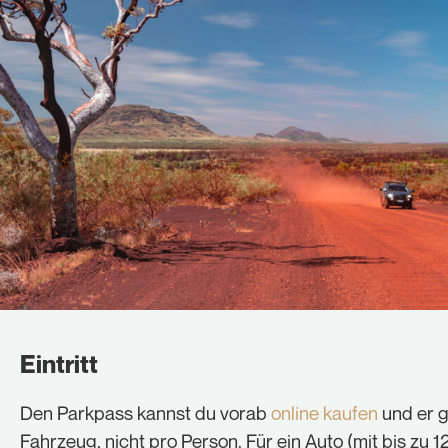
Eintritt
Den Parkpass kannst du vorab
online kaufen
und er g
Fahrzeug, nicht pro Person. Für ein Auto (mit bis zu 1