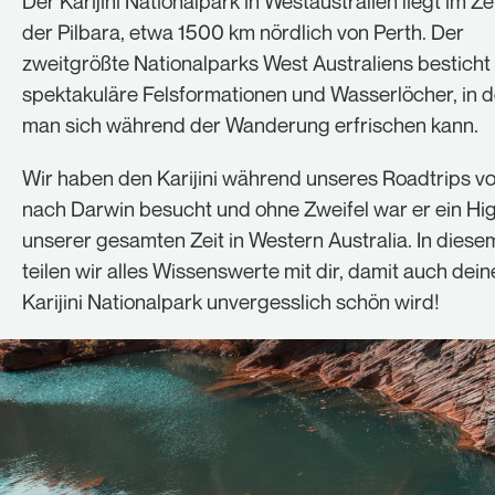
Der Karijini Nationalpark in Westaustralien liegt im Z
Cookie-Informationen anzeigen
der Pilbara, etwa 1500 km nördlich von Perth. Der
zweitgrößte Nationalparks West Australiens besticht
Statistiken (1)
spektakuläre Felsformationen und Wasserlöcher, in 
Statistik Cookies erfassen Informationen anonym. Diese
man sich während der Wanderung erfrischen kann.
Informationen helfen uns zu verstehen, wie unsere
Besucher unsere Website nutzen.
Wir haben den Karijini während unseres Roadtrips v
Cookie-Informationen anzeigen
nach Darwin besucht und ohne Zweifel war er ein Hig
Externe Medien (1)
unserer gesamten Zeit in Western Australia. In diese
teilen wir alles Wissenswerte mit dir, damit auch dein
Inhalte von Videoplattformen und Social-Media-
Plattformen werden standardmäßig blockiert. Wenn
Karijini Nationalpark unvergesslich schön wird!
Cookies von externen Medien akzeptiert werden, bedarf
der Zugriff auf diese Inhalte keiner manuellen
Einwilligung mehr.
Cookie-Informationen anzeigen
Datenschutzerklärung
Impressum