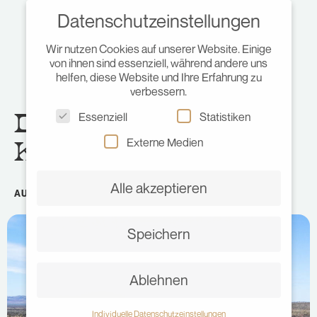
Datenschutzeinstellungen
Wir nutzen Cookies auf unserer Website. Einige
von ihnen sind essenziell, während andere uns
helfen, diese Website und Ihre Erfahrung zu
verbessern.
Dein Guide für den
Essenziell
Statistiken
Karijini Nationalpark
Externe Medien
Alle akzeptieren
AUSTRALIEN
•
MAI 22, 2023
•
JULIA
Speichern
Ablehnen
Individuelle Datenschutzeinstellungen