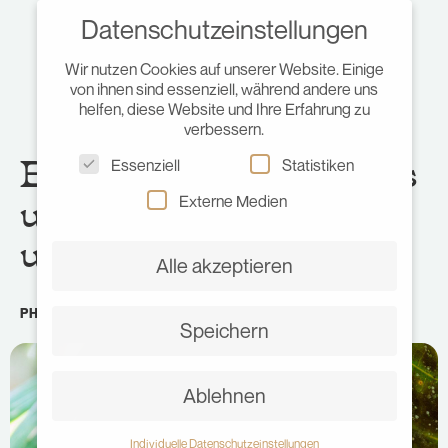
Datenschutzeinstellungen
Wir nutzen Cookies auf unserer Website. Einige
von ihnen sind essenziell, während andere uns
helfen, diese Website und Ihre Erfahrung zu
verbessern.
BOHOL – Koboldmakis
Essenziell
Statistiken
und Chocolate Hills –
Externe Medien
unser Guide für dich!
Alle akzeptieren
PHILIPPINEN
•
NOVEMBER 21, 2017
•
JULIA
Speichern
Ablehnen
Individuelle Datenschutzeinstellungen