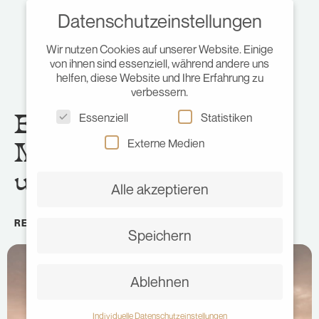
Datenschutzeinstellungen
Wir nutzen Cookies auf unserer Website. Einige
von ihnen sind essenziell, während andere uns
helfen, diese Website und Ihre Erfahrung zu
verbessern.
Ein Jahr auf Reisen.
Essenziell
Statistiken
Momente, Erfahrungen
Externe Medien
und viel Zeit.
Alle akzeptieren
REISEGEDANKEN
•
DEZEMBER 12, 2018
•
JULIA
Speichern
Ablehnen
Individuelle Datenschutzeinstellungen