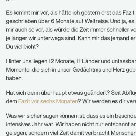
Cookie-Informationen anzeigen
Es kommt mir vor, als hätte ich gestern erst das Fazit
Statistiken (1)
geschrieben über 6 Monate auf Weltreise. Und ja, e
mir auch so vor, als würde die Zeit immer schneller v
Statistik Cookies erfassen Informationen anonym. Diese
Informationen helfen uns zu verstehen, wie unsere
je länger wir unterwegs sind. Kann mir das jemand e
Besucher unsere Website nutzen.
Du vielleicht?
Cookie-Informationen anzeigen
Hinter uns liegen 12 Monate, 11 Länder und unfassbar
Externe Medien (1)
Momente, die sich in unser Gedächtnis und Herz geb
Inhalte von Videoplattformen und Social-Media-
haben.
Plattformen werden standardmäßig blockiert. Wenn
Cookies von externen Medien akzeptiert werden, bedarf
Hat sich denn überhaupt etwas geändert? Seit Abflu
der Zugriff auf diese Inhalte keiner manuellen
Einwilligung mehr.
dem
Fazit vor sechs Monaten
? Wir werden es dir ver
Cookie-Informationen anzeigen
Was wir sicher sagen können ist, dass es ein besond
Datenschutzerklärung
Impressum
intensives Jahr war. Wir haben nicht nur entspannt 
gelegen, sondern viel Zeit damit verbracht Menschen,