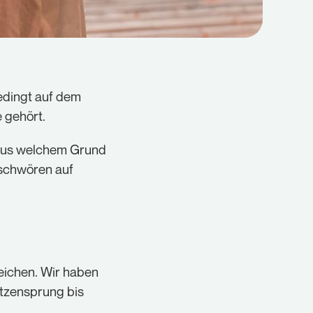
bedingt auf dem
 gehört.
. Aus welchem Grund
 schwören auf
reichen. Wir haben
atzensprung bis