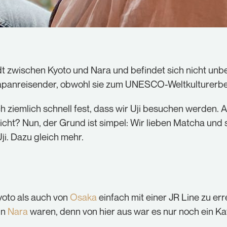
Statistiken (1)
Statistik Cookies erfassen Informationen anonym. Diese
Informationen helfen uns zu verstehen, wie unsere
Besucher unsere Website nutzen.
tadt zwischen Kyoto und Nara und befindet sich nicht un
Cookie-Informationen anzeigen
Japanreisender, obwohl sie zum UNESCO-Weltkulturerbe
Externe Medien (1)
ch ziemlich schnell fest, dass wir Uji besuchen werden
Inhalte von Videoplattformen und Social-Media-
leicht? Nun, der Grund ist simpel: Wir lieben Matcha und
Plattformen werden standardmäßig blockiert. Wenn
Cookies von externen Medien akzeptiert werden, bedarf
i. Dazu gleich mehr.
der Zugriff auf diese Inhalte keiner manuellen
Einwilligung mehr.
Cookie-Informationen anzeigen
Datenschutzerklärung
Impressum
Kyoto als auch von
Osaka
einfach mit einer JR Line zu er
in
Nara
waren, denn von hier aus war es nur noch ein K