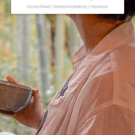
Cookie-Details
Datenschutzerklärung
Impressum
Datenschutzeinstellungen
Hier finden Sie eine Übersicht über alle
verwendeten Cookies. Sie können Ihre Einwilligung
zu ganzen Kategorien geben oder sich weitere
Informationen anzeigen lassen und so nur
bestimmte Cookies auswählen.
Alle akzeptieren
Zurück
Speichern
Ablehnen
Essenziell (2)
Essenzielle Cookies ermöglichen grundlegende
Funktionen und sind für die einwandfreie Funktion der
Website erforderlich.
Cookie-Informationen anzeigen