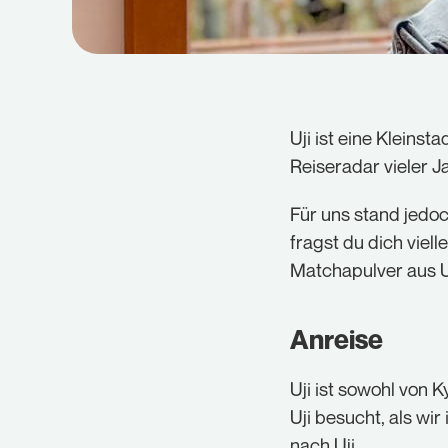
Uji ist eine Kleins
Reiseradar vieler 
Für uns stand jedo
fragst du dich viel
Matchapulver aus Uj
Anreise
Uji ist sowohl von 
Uji besucht, als wir 
nach Uji.