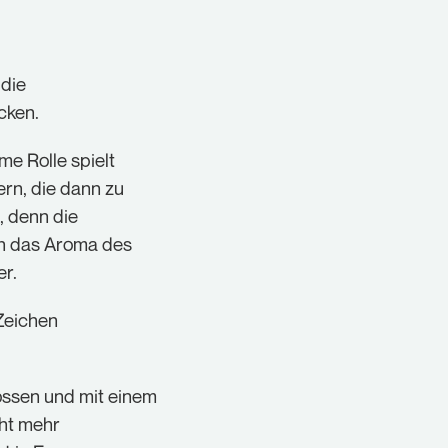
 die
cken.
me Rolle spielt
rn, die dann zu
, denn die
ch das Aroma des
er.
Zeichen
ossen und mit einem
cht mehr