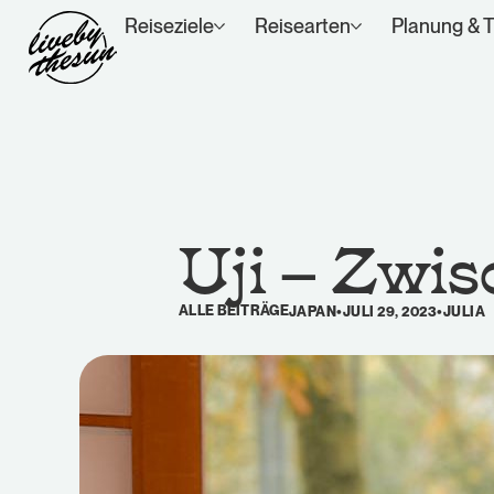
Reiseziele
Reisearten
Planung & T
Uji – Zwi
ALLE BEITRÄGE
JAPAN
•
JULI 29, 2023
•
JULIA