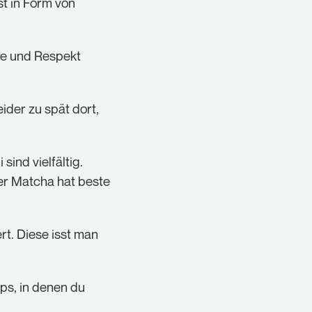
t in Form von
be und Respekt
eider zu spät dort,
ind vielfältig.
der Matcha hat beste
t. Diese isst man
ps, in denen du